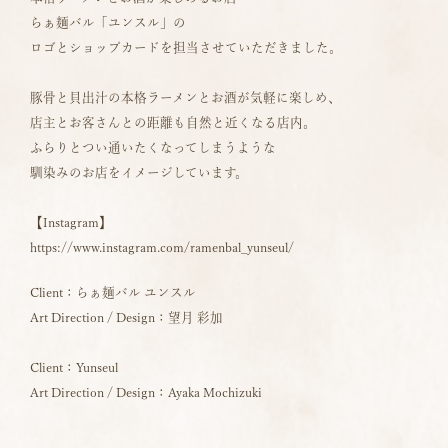
らぁ麺バル「ユンスル」の
ロゴとショップカードを担当させていただきました。
豚骨と貝出汁の本格ラーメンとお酒が気軽に楽しめ、
店主とお客さんとの距離も自然と近くなる店内。
ふらりとつい通いたくなってしまうような
馴染みのお店をイメージしています。
【Instagram】
https://www.instagram.com/ramenbal_yunseul/
Client：らぁ麺バル ユンスル
Art Direction / Design：望月 彩加
Client：Yunseul
Art Direction / Design：Ayaka Mochizuki